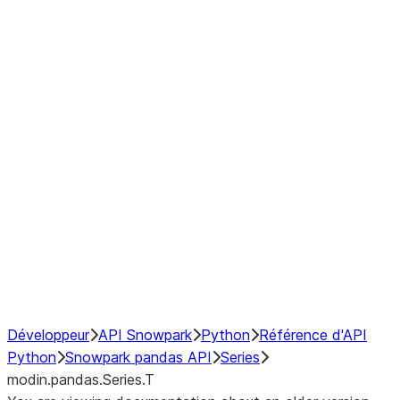
Window
GroupBy
Resampling
Interoperability with third party libraries
Hybrid Execution
NumPy Interoperability
Performance Recommendations
Développeur
API Snowpark
Python
Référence d'API
Python
Snowpark pandas API
Series
modin.pandas.Series.T