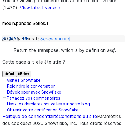
You are viewing documentation about an older version
(1.47.0).
View latest version
modin.pandas.Series.T
property
Series.
T
:
Series
[source]
Return the transpose, which is by definition
self
.
Cette page a-t-elle été utile ?
Oui
Non
Visitez Snowflake
Rejoindre la conversation
Développer avec Snowflake
Partagez vos commentaires
Lisez les dernières nouvelles sur notre blog
Obtenir votre certification Snowflake
Politique de confidentialité
Conditions du site
Paramètres
des cookies
©
2026
Snowflake, Inc.
Tous droits réservés
.