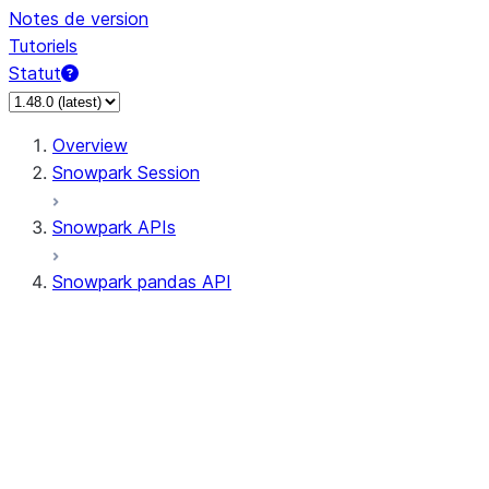
Notes de version
Tutoriels
Statut
Overview
Snowpark Session
Snowpark APIs
Snowpark pandas API
All supported APIs
Session
Input/Output