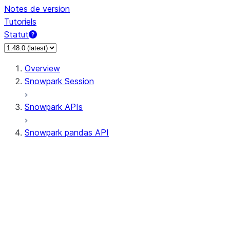
Notes de version
Tutoriels
Statut
Overview
Snowpark Session
Snowpark APIs
Snowpark pandas API
All supported APIs
Session
Input/Output