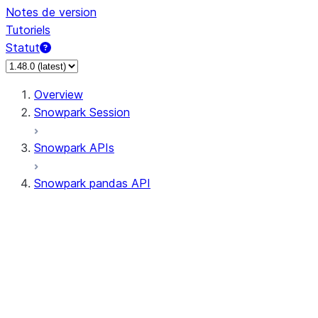
Notes de version
Tutoriels
Statut
Overview
Snowpark Session
Snowpark APIs
Snowpark pandas API
All supported APIs
Session
Input/Output