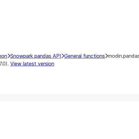
hon
Snowpark pandas API
General functions
modin.pandas
7.0).
View latest version