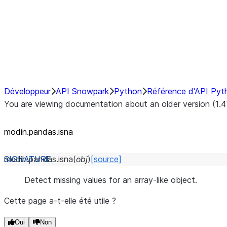
Hybrid Execution
NumPy Interoperability
Performance Recommendations
Développeur
API Snowpark
Python
Référence d'API Pyt
You are viewing documentation about an older version (1.4
modin.pandas.isna
modin.pandas.
isna
(
obj
)
[source]
Detect missing values for an array-like object.
Cette page a-t-elle été utile ?
Oui
Non