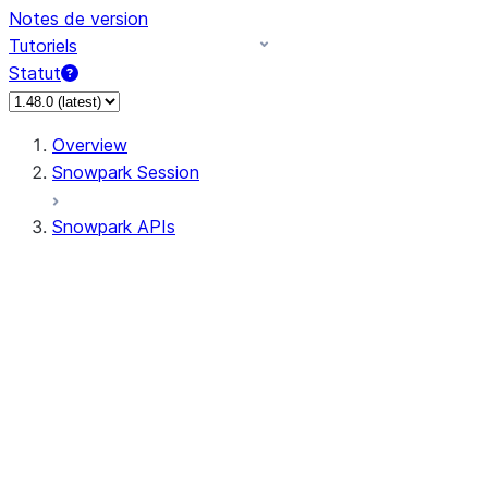
Notes de version
Tutoriels
Statut
Overview
Snowpark Session
Snowpark APIs
Input/Output
DataFrame
Column
Column
CaseExpr