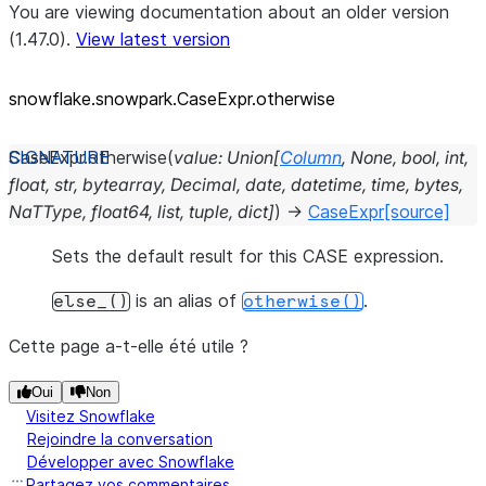
You are viewing documentation about an older version
(1.47.0).
View latest version
snowflake.snowpark.CaseExpr.otherwise
CaseExpr.
otherwise
(
value
:
Union
[
Column
,
None
,
bool
,
int
,
float
,
str
,
bytearray
,
Decimal
,
date
,
datetime
,
time
,
bytes
,
NaTType
,
float64
,
list
,
tuple
,
dict
]
)
→
CaseExpr
[source]
Sets the default result for this CASE expression.
is an alias of
.
else_()
otherwise()
Cette page a-t-elle été utile ?
Oui
Non
Visitez Snowflake
Rejoindre la conversation
Développer avec Snowflake
Partagez vos commentaires