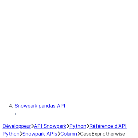
Files
Catalog
LINEAGE
Context
Exceptions
Testing
Snowpark pandas API
Développeur
API Snowpark
Python
Référence d'API
Python
Snowpark APIs
Column
CaseExpr.otherwise