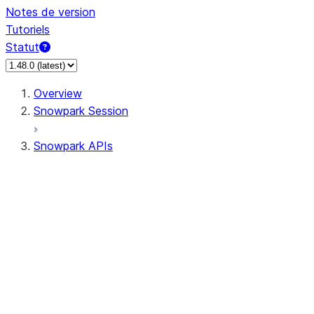
Notes de version
Tutoriels
Statut
Overview
Snowpark Session
Snowpark APIs
Input/Output
DataFrame
Column
Column
CaseExpr