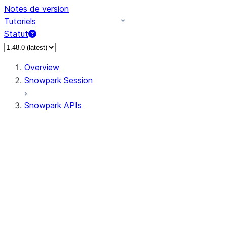
Notes de version
Tutoriels
Statut
Overview
Snowpark Session
Snowpark APIs
Input/Output
DataFrame
Column
Column
CaseExpr