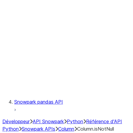
Files
Catalog
LINEAGE
Context
Exceptions
Testing
Snowpark pandas API
Développeur
API Snowpark
Python
Référence d'API
Python
Snowpark APIs
Column
Column.isNotNull