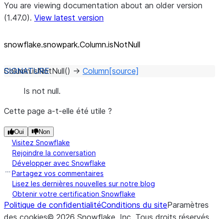
You are viewing documentation about an older version
(1.47.0).
View latest version
snowflake.snowpark.Column.isNotNull
Column.
isNotNull
(
)
→
Column
[source]
Is not null.
Cette page a-t-elle été utile ?
Oui
Non
Visitez Snowflake
Rejoindre la conversation
Développer avec Snowflake
Partagez vos commentaires
Lisez les dernières nouvelles sur notre blog
Obtenir votre certification Snowflake
Politique de confidentialité
Conditions du site
Paramètres
des cookies
©
2026
Snowflake, Inc.
Tous droits réservés
.