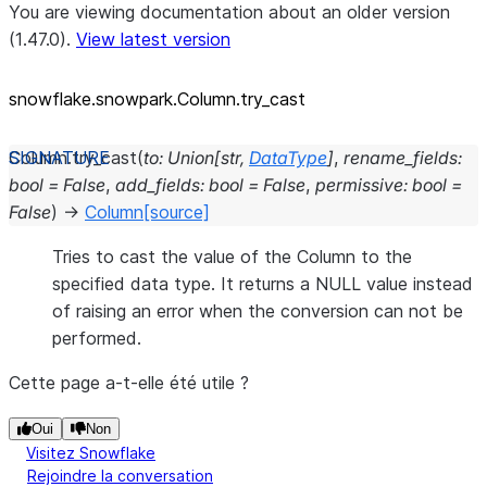
You are viewing documentation about an older version
(1.47.0).
View latest version
snowflake.snowpark.Column.try_
cast
Column.
try_cast
(
to
:
Union
[
str
,
DataType
]
,
rename_fields
:
bool
=
False
,
add_fields
:
bool
=
False
,
permissive
:
bool
=
False
)
→
Column
[source]
Tries to cast the value of the Column to the
specified data type. It returns a NULL value instead
of raising an error when the conversion can not be
performed.
Cette page a-t-elle été utile ?
Oui
Non
Visitez Snowflake
Rejoindre la conversation