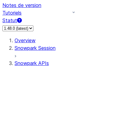
Notes de version
Tutoriels
Statut
Overview
Snowpark Session
Snowpark APIs
Input/Output
DataFrame
Column
Column
CaseExpr