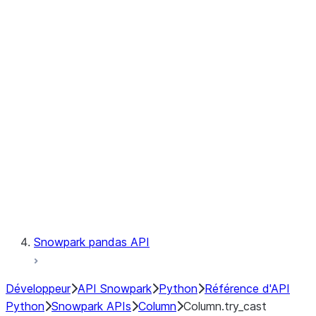
Files
Catalog
LINEAGE
Context
Exceptions
Testing
Snowpark pandas API
Développeur
API Snowpark
Python
Référence d'API
Python
Snowpark APIs
Column
Column.try_cast