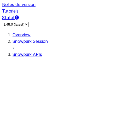
Notes de version
Tutoriels
Statut
Overview
Snowpark Session
Snowpark APIs
Input/Output
DataFrame
DataFrame
DataFrameNaFunctions
DataFrameStatFunctions
DataFrameAnalyticsFunctions