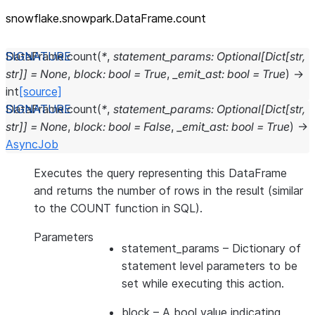
snowflake.snowpark.DataFrame.count
DataFrame.
count
(
*
,
statement_params
:
Optional
[
Dict
[
str
,
str
]
]
=
None
,
block
:
bool
=
True
,
_emit_ast
:
bool
=
True
)
→
int
[source]
DataFrame.
count
(
*
,
statement_params
:
Optional
[
Dict
[
str
,
str
]
]
=
None
,
block
:
bool
=
False
,
_emit_ast
:
bool
=
True
)
→
AsyncJob
Executes the query representing this DataFrame
and returns the number of rows in the result (similar
to the COUNT function in SQL).
Parameters
statement_params
– Dictionary of
statement level parameters to be
set while executing this action.
block
– A bool value indicating