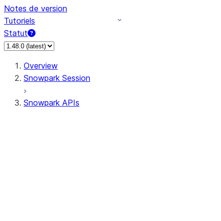
Notes de version
Tutoriels
Statut
Overview
Snowpark Session
Snowpark APIs
Input/Output
DataFrame
DataFrame
DataFrameNaFunctions
DataFrameStatFunctions
DataFrameAnalyticsFunctions