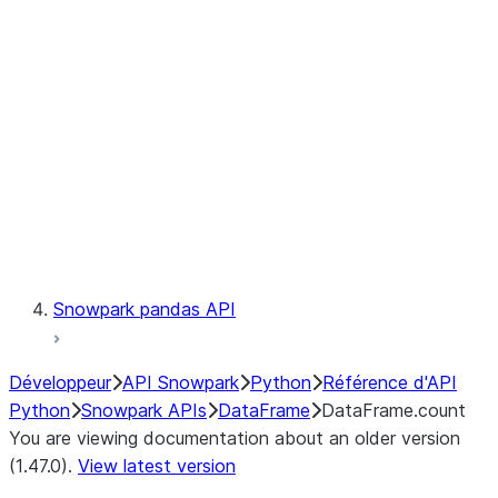
Catalog
LINEAGE
Context
Exceptions
Testing
Snowpark pandas API
Développeur
API Snowpark
Python
Référence d'API
Python
Snowpark APIs
DataFrame
DataFrame.count
You are viewing documentation about an older version
(1.47.0).
View latest version