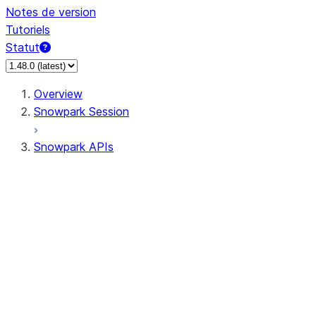
Notes de version
Tutoriels
Statut
Overview
Snowpark Session
Snowpark APIs
Input/Output
DataFrame
DataFrame
DataFrameNaFunctions
DataFrameStatFunctions
DataFrameAnalyticsFunctions