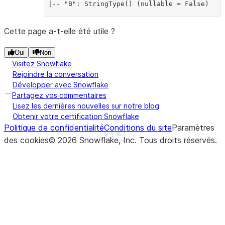
 |-- "B": StringType() (nullable = False)
Cette page a-t-elle été utile ?
Oui
Non
Visitez Snowflake
Rejoindre la conversation
Développer avec Snowflake
Partagez vos commentaires
Lisez les dernières nouvelles sur notre blog
Obtenir votre certification Snowflake
Politique de confidentialité
Conditions du site
Paramètres
See more
Show less
des cookies
©
2026
Snowflake, Inc.
Tous droits réservés
.