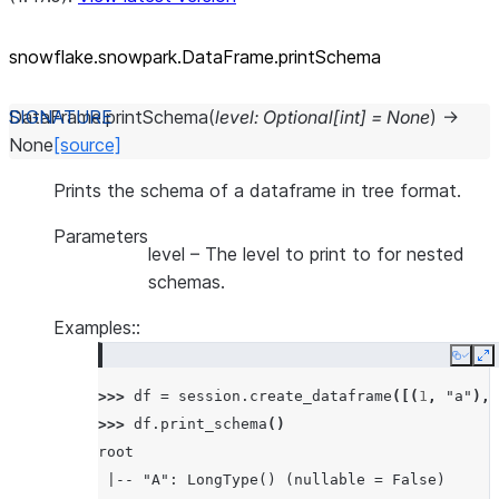
snowflake.snowpark.DataFrame.printSchema
DataFrame.
printSchema
(
level
:
Optional
[
int
]
=
None
)
→
None
[source]
Prints the schema of a dataframe in tree format.
Parameters
level
– The level to print to for nested
schemas.
Examples::
Copy
E
>>> 
df
=
session
.
create_dataframe
([(
1
,
"a"
),
>>> 
df
.
print_schema
()
root
 |-- "A": LongType() (nullable = False)