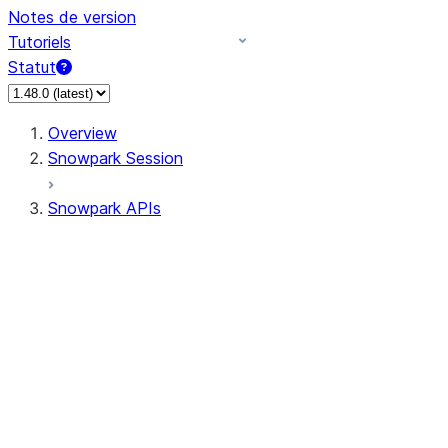
Notes de version
Tutoriels
Statut
Overview
Snowpark Session
Snowpark APIs
Input/Output
DataFrame
DataFrame
DataFrameNaFunctions
DataFrameStatFunctions
DataFrameAnalyticsFunctions