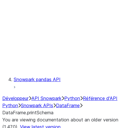
Catalog
LINEAGE
Context
Exceptions
Testing
Snowpark pandas API
Développeur
API Snowpark
Python
Référence d'API
Python
Snowpark APIs
DataFrame
DataFrame.printSchema
You are viewing documentation about an older version
(1.47.0).
View latest version