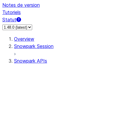
Notes de version
Tutoriels
Statut
Overview
Snowpark Session
Snowpark APIs
Input/Output
DataFrame
DataFrame
DataFrameNaFunctions
DataFrameStatFunctions
DataFrameAnalyticsFunctions