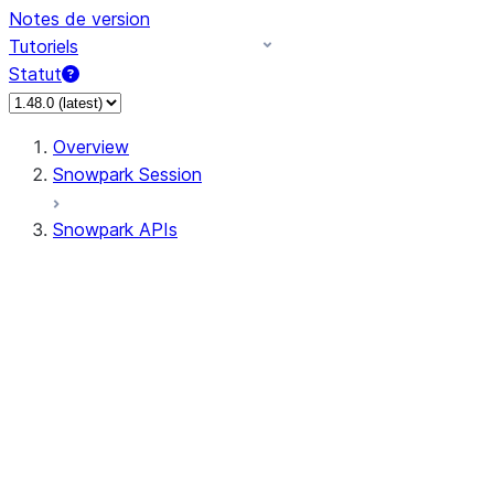
Notes de version
Tutoriels
Statut
Overview
Snowpark Session
Snowpark APIs
Input/Output
DataFrame
DataFrame
DataFrameNaFunctions
DataFrameStatFunctions
DataFrameAnalyticsFunctions