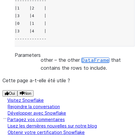
-------------
|1    |2    |
|3    |4    |
|0    |1    |
|3    |4    |
-------------
Parameters
other
– the other
that
DataFrame
contains the rows to include.
Cette page a-t-elle été utile ?
Oui
Non
Visitez Snowflake
Rejoindre la conversation
Développer avec Snowflake
Partagez vos commentaires
Lisez les dernières nouvelles sur notre blog
Obtenir votre certification Snowflake