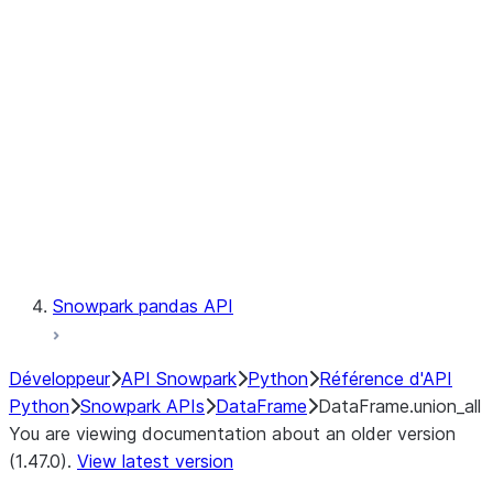
Catalog
LINEAGE
Context
Exceptions
Testing
Snowpark pandas API
Développeur
API Snowpark
Python
Référence d'API
Python
Snowpark APIs
DataFrame
DataFrame.union_all
You are viewing documentation about an older version
(1.47.0).
View latest version