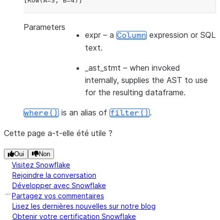
[Row(A=3, B=4)]
Parameters
expr
– a
expression or SQL
Column
text.
_ast_stmt
– when invoked
internally, supplies the AST to use
for the resulting dataframe.
is an alias of
.
where()
filter()
Cette page a-t-elle été utile ?
Oui
Non
Visitez Snowflake
Rejoindre la conversation
Développer avec Snowflake
Partagez vos commentaires
Lisez les dernières nouvelles sur notre blog
Obtenir votre certification Snowflake