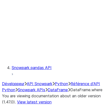
Catalog
LINEAGE
Context
Exceptions
Testing
Snowpark pandas API
Développeur
API Snowpark
Python
Référence d'API
Python
Snowpark APIs
DataFrame
DataFrame.where
You are viewing documentation about an older version
(1.47.0).
View latest version