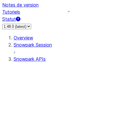
Notes de version
Tutoriels
Statut
Overview
Snowpark Session
Snowpark APIs
Input/Output
DataFrame
DataFrame
DataFrameNaFunctions
DataFrameStatFunctions
DataFrameAnalyticsFunctions