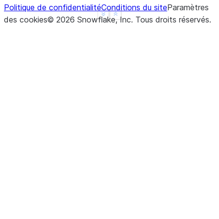
Politique de confidentialité
Conditions du site
Paramètres
See more
Show less
des cookies
©
2026
Snowflake, Inc.
Tous droits réservés
.