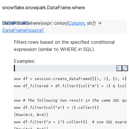
snowflake.snowpark.DataFrame.where
DataFrame.
where
(
expr
:
Union
[
Column
,
str
]
)
→
DataFrame
[source]
Filters rows based on the specified conditional
expression (similar to WHERE in SQL).
Examples:
Copy
E
>>> 
df
=
session
.
create_dataframe
([[
1
,
2
],
[
3
,
4
]]
>>> 
df_filtered
=
df
.
filter
((
col
(
"A"
)
>
1
)
&
(
col
(
>>> 
# The following two result in the same SQL que
>>> 
df
.
filter
(
col
(
"a"
)
>
1
)
.
collect
()
[Row(A=3, B=4)]
>>> 
df
.
filter
(
"a > 1"
)
.
collect
()
# use SQL expres