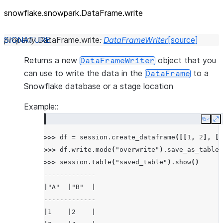
snowflake.snowpark.DataFrame.write
property
DataFrame.
write
:
DataFrameWriter
[source]
Returns a new
object that you
DataFrameWriter
can use to write the data in the
to a
DataFrame
Snowflake database or a stage location
Example::
Copy
E
>>> 
df
=
session
.
create_dataframe
([[
1
,
2
],
[
3
>>> 
df
.
write
.
mode
(
"overwrite"
)
.
save_as_table
(
>>> 
session
.
table
(
"saved_table"
)
.
show
()
-------------
|"A"  |"B"  |
-------------
|1    |2    |