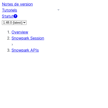
Notes de version
Tutoriels
Statut
Overview
Snowpark Session
Snowpark APIs
Input/Output
DataFrame
DataFrame
DataFrameNaFunctions
DataFrameStatFunctions
DataFrameAnalyticsFunctions