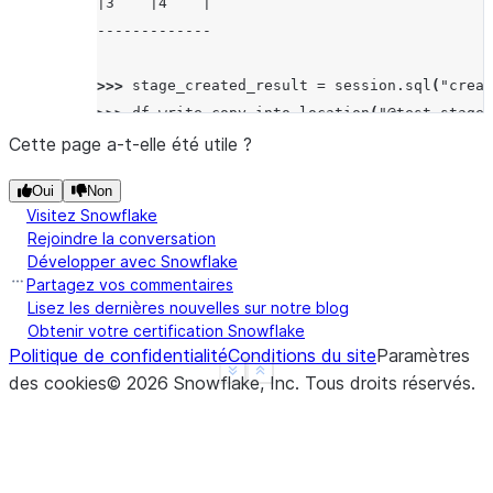
|3    |4    |
-------------
>>> 
stage_created_result
=
session
.
sql
(
"creat
>>> 
df
.
write
.
copy_into_location
(
"@test_stage/
[Row(rows_unloaded=2, input_bytes=8, output_b
Cette page a-t-elle été utile ?
Oui
Non
Visitez Snowflake
Rejoindre la conversation
Développer avec Snowflake
Partagez vos commentaires
Lisez les dernières nouvelles sur notre blog
Obtenir votre certification Snowflake
Politique de confidentialité
Conditions du site
Paramètres
See more
Show less
des cookies
©
2026
Snowflake, Inc.
Tous droits réservés
.