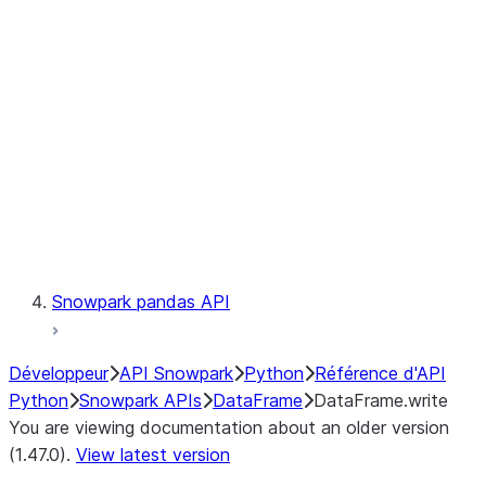
Catalog
LINEAGE
Context
Exceptions
Testing
Snowpark pandas API
Développeur
API Snowpark
Python
Référence d'API
Python
Snowpark APIs
DataFrame
DataFrame.write
You are viewing documentation about an older version
(1.47.0).
View latest version