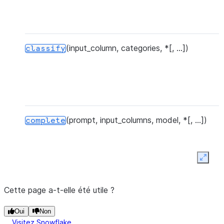
t
d
(input_column, categories, *[, ...])
C
classify
o
i
c
u
(prompt, input_columns, model, *[, ...])
complete
(
Expan
u
s
Cette page a-t-elle été utile ?
Oui
Non
Visitez Snowflake