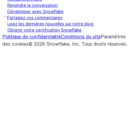
(model, prompt, *[, output_column])
count_tokens
Rejoindre la conversation
Développer avec Snowflake
Partagez vos commentaires
t
Lisez les dernières nouvelles sur notre blog
t
Obtenir votre certification Snowflake
s
Politique de confidentialité
Conditions du site
Paramètres
des cookies
©
2026
Snowflake, Inc.
Tous droits réservés
.
(input_column, model, *[, output_column])
embed
t
i
(input_column, *[, response_format, ...])
E
extract
s
i
f