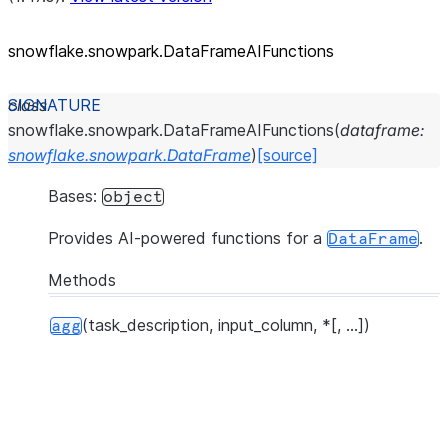
snowflake.snowpark.DataFrameAIFunctions
class
snowflake.snowpark.
DataFrameAIFunctions
(
dataframe
:
snowflake.snowpark.DataFrame
)
[source]
Bases:
object
Provides AI-powered functions for a
.
DataFrame
Methods
(task_description, input_column, *[, ...])
agg
t
u
n