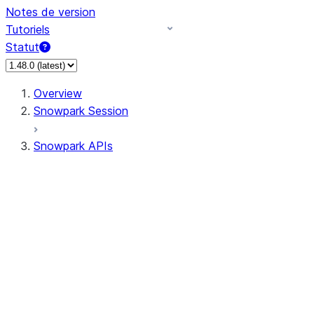
Notes de version
Tutoriels
Statut
Overview
Snowpark Session
Snowpark APIs
Input/Output
DataFrame
DataFrame
DataFrameNaFunctions
DataFrameStatFunctions
DataFrameAnalyticsFunctions