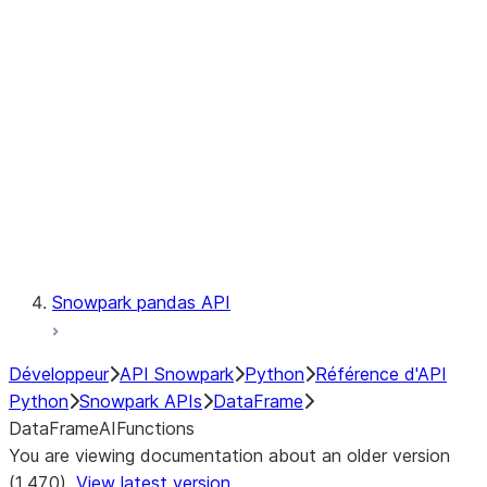
Catalog
LINEAGE
Context
Exceptions
Testing
Snowpark pandas API
Développeur
API Snowpark
Python
Référence d'API
Python
Snowpark APIs
DataFrame
DataFrameAIFunctions
You are viewing documentation about an older version
(1.47.0).
View latest version