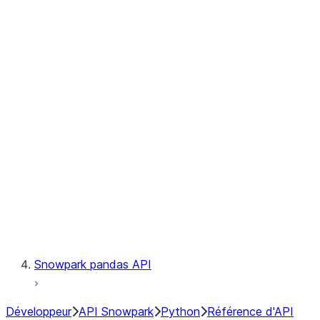
Observability
Files
Catalog
LINEAGE
Context
Exceptions
Testing
Snowpark pandas API
Développeur
API Snowpark
Python
Référence d'API