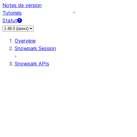
Notes de version
Tutoriels
Statut
Overview
Snowpark Session
Snowpark APIs
Input/Output
DataFrameReader
DataFrameWriter
FileOperation
PutResult
GetResult
ListResult