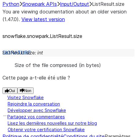
Python
Snowpark APIs
Input/Output
ListResult.size
You are viewing documentation about an older version
(1.47.0).
View latest version
snowflake.snowpark.ListResult.size
ListResult.
size
:
int
Size of the file compressed (in bytes)
Cette page a-t-elle été utile ?
Oui
Non
Visitez Snowflake
Rejoindre la conversation
Développer avec Snowflake
Partagez vos commentaires
Lisez les dernières nouvelles sur notre blog
Obtenir votre certification Snowflake
Politique de confidentialité
Conditions du site
Paramètres