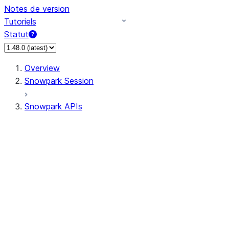
Notes de version
Tutoriels
Statut
Overview
Snowpark Session
Snowpark APIs
Input/Output
DataFrameReader
DataFrameWriter
FileOperation
PutResult
GetResult
ListResult