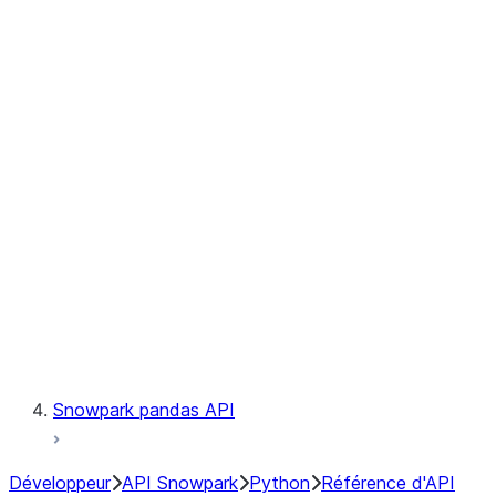
Observability
Files
Catalog
LINEAGE
Context
Exceptions
Testing
Snowpark pandas API
Développeur
API Snowpark
Python
Référence d'API