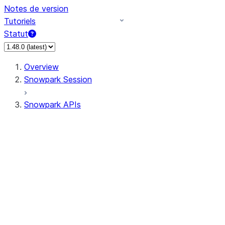
Notes de version
Tutoriels
Statut
Overview
Snowpark Session
Snowpark APIs
Input/Output
DataFrame
Column
Data Types