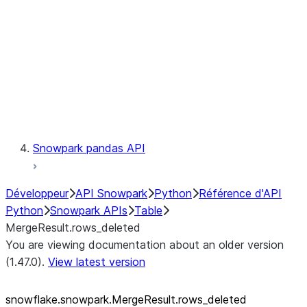
LINEAGE
Context
Exceptions
Testing
Snowpark pandas API
Développeur
API Snowpark
Python
Référence d'API
Python
Snowpark APIs
Table
MergeResult.rows_deleted
You are viewing documentation about an older version
(1.47.0).
View latest version
snowflake.snowpark.MergeResult.rows_
deleted