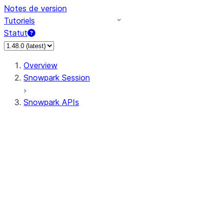
Notes de version
Tutoriels
Statut
Overview
Snowpark Session
Snowpark APIs
Input/Output
DataFrame
Column
Data Types