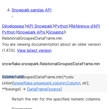
Snowpark pandas API
Développeur
API Snowpark
Python
Référence d'API
Python
Snowpark APIs
Grouping
RelationalGroupedDataFrame.min
You are viewing documentation about an older version
(1.47.0).
View latest version
snowflake.snowpark.RelationalGroupedDataFrame.min
RelationalGroupedDataFrame.
min
(
*
cols
:
Union
[
snowflake.snowpark.column.Column
,
str
]
,
**
kwargs
)
→
DataFrame
[source]
Return the min for the specified numeric columns.