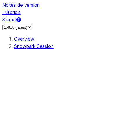
Notes de version
Tutoriels
Statut
Overview
Snowpark Session
Session
Session.SessionBuilder.app_name
Session.SessionBuilder.config
Session.SessionBuilder.configs
Session.SessionBuilder.create
Session.SessionBuilder.getOrCreate
Session.add_import
Session.add_packages
Session.add_requirements
Session.append_query_tag