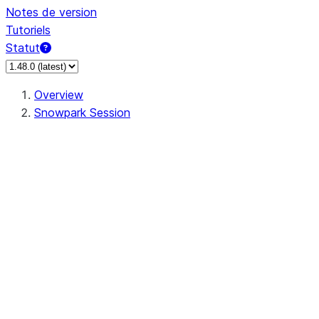
Notes de version
Tutoriels
Statut
Overview
Snowpark Session
Session
Session.SessionBuilder.app_name
Session.SessionBuilder.config
Session.SessionBuilder.configs
Session.SessionBuilder.create
Session.SessionBuilder.getOrCreate
Session.add_import
Session.add_packages
Session.add_requirements
Session.append_query_tag