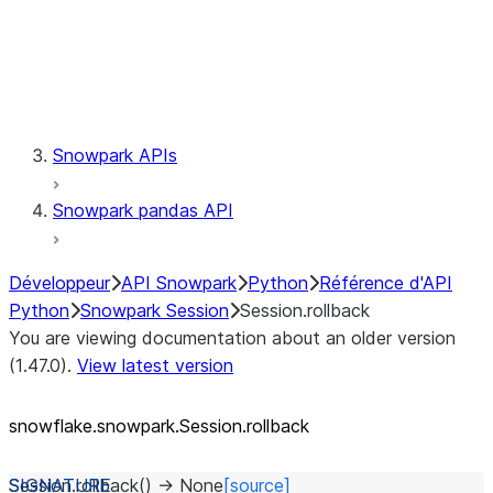
Session.udaf
Session.udf
Session.udtf
Session.session_id
Session.connection
Snowpark APIs
Snowpark pandas API
Développeur
API Snowpark
Python
Référence d'API
Python
Snowpark Session
Session.rollback
You are viewing documentation about an older version
(1.47.0).
View latest version
snowflake.snowpark.Session.rollback
Session.
rollback
(
)
→
None
[source]