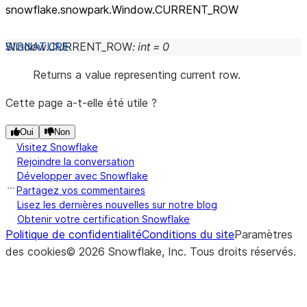
snowflake.snowpark.Window.CURRENT_
ROW
Window.
CURRENT_ROW
:
int
=
0
Returns a value representing current row.
Cette page a-t-elle été utile ?
Oui
Non
Visitez Snowflake
Rejoindre la conversation
Développer avec Snowflake
Partagez vos commentaires
Lisez les dernières nouvelles sur notre blog
Obtenir votre certification Snowflake
Politique de confidentialité
Conditions du site
Paramètres
des cookies
©
2026
Snowflake, Inc.
Tous droits réservés
.