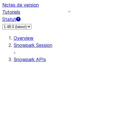
Notes de version
Tutoriels
Statut
Overview
Snowpark Session
Snowpark APIs
Input/Output
DataFrame
Column
Data Types