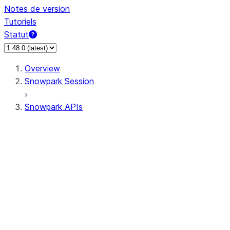
Notes de version
Tutoriels
Statut
Overview
Snowpark Session
Snowpark APIs
Input/Output
DataFrame
Column
Data Types