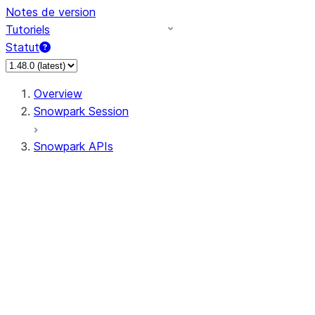
Notes de version
Tutoriels
Statut
Overview
Snowpark Session
Snowpark APIs
Input/Output
DataFrame
Column
Data Types