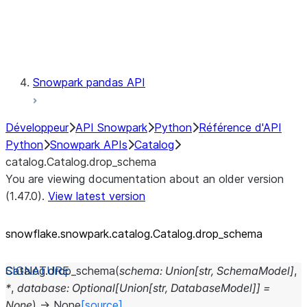
Exceptions
Testing
Snowpark pandas API
Développeur
API Snowpark
Python
Référence d'API
Python
Snowpark APIs
Catalog
catalog.Catalog.drop_schema
You are viewing documentation about an older version
(1.47.0).
View latest version
snowflake.snowpark.catalog.Catalog.drop_
schema
Catalog.
drop_schema
(
schema
:
Union
[
str
,
SchemaModel
]
,
*
,
database
:
Optional
[
Union
[
str
,
DatabaseModel
]
]
=
None
)
→
None
[source]