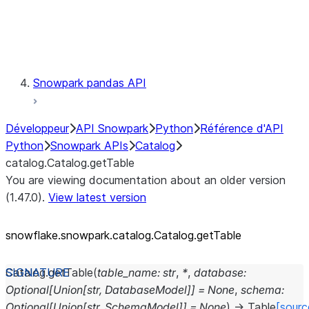
Exceptions
Testing
Snowpark pandas API
Développeur
API Snowpark
Python
Référence d'API
Python
Snowpark APIs
Catalog
catalog.Catalog.getTable
You are viewing documentation about an older version
(1.47.0).
View latest version
snowflake.snowpark.catalog.Catalog.getTable
Catalog.
getTable
(
table_name
:
str
,
*
,
database
:
Optional
[
Union
[
str
,
DatabaseModel
]
]
=
None
,
schema
:
Optional
[
Union
[
str
,
SchemaModel
]
]
=
None
)
→
Table
[sourc