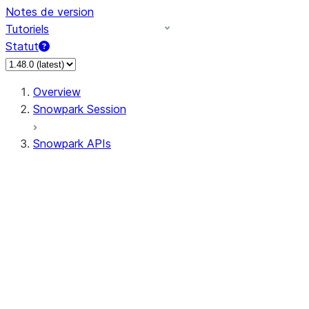
Notes de version
Tutoriels
Statut
Overview
Snowpark Session
Snowpark APIs
Input/Output
DataFrame
Column
Data Types