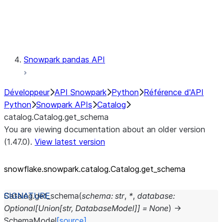
Exceptions
Testing
Snowpark pandas API
Développeur
API Snowpark
Python
Référence d'API
Python
Snowpark APIs
Catalog
catalog.Catalog.get_schema
You are viewing documentation about an older version
(1.47.0).
View latest version
snowflake.snowpark.catalog.Catalog.get_
schema
Catalog.
get_schema
(
schema
:
str
,
*
,
database
:
Optional
[
Union
[
str
,
DatabaseModel
]
]
=
None
)
→
SchemaModel
[source]