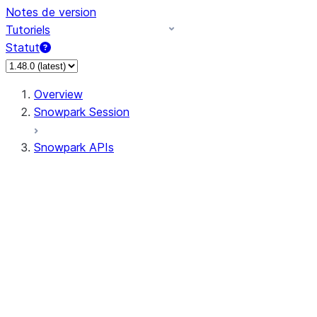
Notes de version
Tutoriels
Statut
Overview
Snowpark Session
Snowpark APIs
Input/Output
DataFrame
Column
Data Types