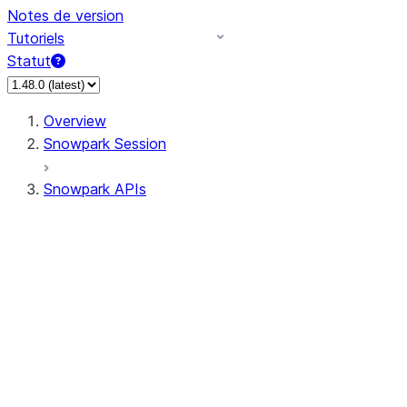
Notes de version
Tutoriels
Statut
Overview
Snowpark Session
Snowpark APIs
Input/Output
DataFrame
Column
Data Types