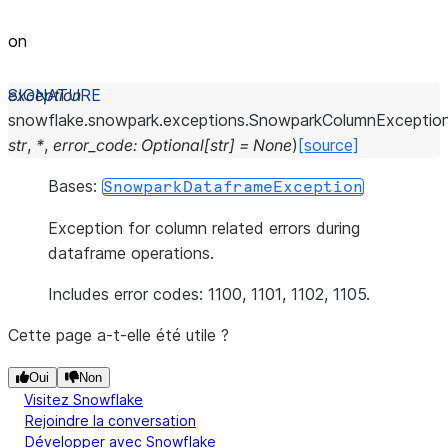
on
exception
snowflake.snowpark.exceptions.
SnowparkColumnExceptio
str
,
*
,
error_code
:
Optional
[
str
]
=
None
)
[source]
Bases:
SnowparkDataframeException
Exception for column related errors during
dataframe operations.
Includes error codes: 1100, 1101, 1102, 1105.
Cette page a-t-elle été utile ?
Oui
Non
Visitez Snowflake
Rejoindre la conversation
Développer avec Snowflake