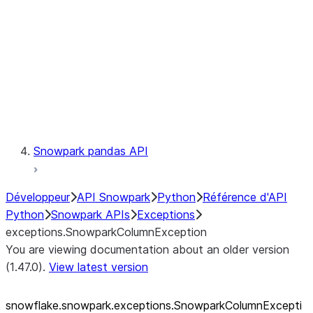
exceptions.SnowparkSQLUnexpe
exceptions.SnowparkServerExce
exceptions.SnowparkSessionEx
exceptions.SnowparkTableExce
exceptions.SnowparkUploadFile
exceptions.SnowparkUploadUdf
Testing
Snowpark pandas API
Développeur
API Snowpark
Python
Référence d'API
Python
Snowpark APIs
Exceptions
exceptions.SnowparkColumnException
You are viewing documentation about an older version
(1.47.0).
View latest version
snowflake.snowpark.exceptions.SnowparkColumnExcepti