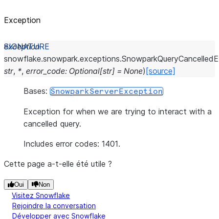
Exception
exception
snowflake.snowpark.exceptions.
SnowparkQueryCancelledE
str
,
*
,
error_code
:
Optional
[
str
]
=
None
)
[source]
Bases:
SnowparkServerException
Exception for when we are trying to interact with a
cancelled query.
Includes error codes: 1401.
Cette page a-t-elle été utile ?
Oui
Non
Visitez Snowflake
Rejoindre la conversation
Développer avec Snowflake