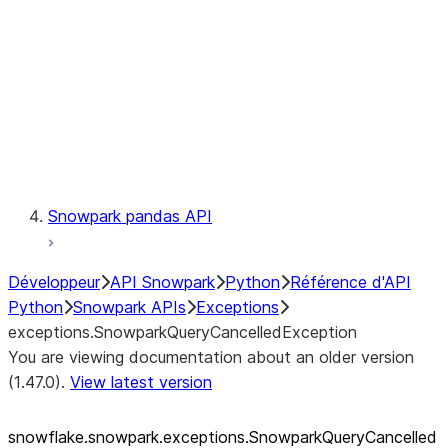
exceptions.SnowparkSQLUnexpe
exceptions.SnowparkServerExce
exceptions.SnowparkSessionEx
exceptions.SnowparkTableExce
exceptions.SnowparkUploadFile
exceptions.SnowparkUploadUdf
Testing
Snowpark pandas API
Développeur
API Snowpark
Python
Référence d'API
Python
Snowpark APIs
Exceptions
exceptions.SnowparkQueryCancelledException
You are viewing documentation about an older version
(1.47.0).
View latest version
snowflake.snowpark.exceptions.SnowparkQueryCancelled