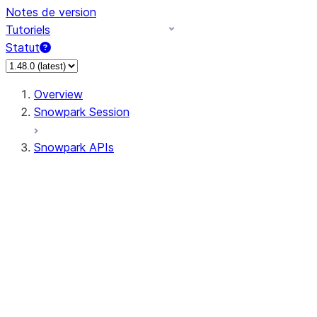
Notes de version
Tutoriels
Statut
Overview
Snowpark Session
Snowpark APIs
Input/Output
DataFrame
Column
Data Types