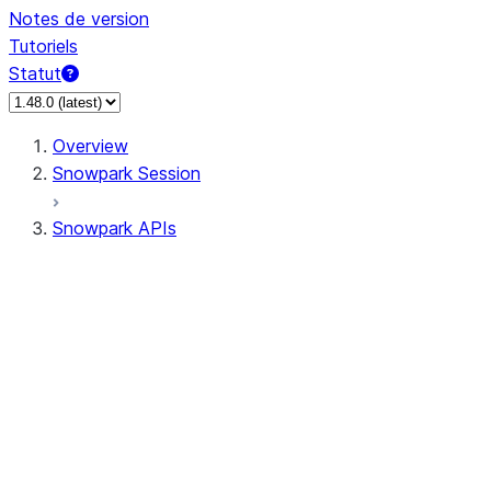
Notes de version
Tutoriels
Statut
Overview
Snowpark Session
Snowpark APIs
Input/Output
DataFrame
Column
Data Types