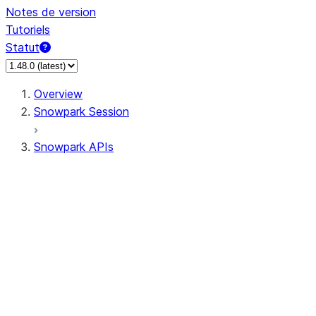
Notes de version
Tutoriels
Statut
Overview
Snowpark Session
Snowpark APIs
Input/Output
DataFrame
Column
Data Types