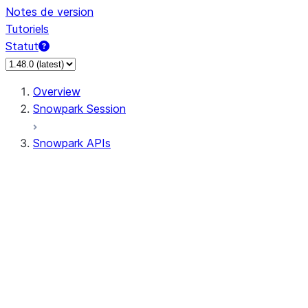
Notes de version
Tutoriels
Statut
Overview
Snowpark Session
Snowpark APIs
Input/Output
DataFrame
Column
Data Types