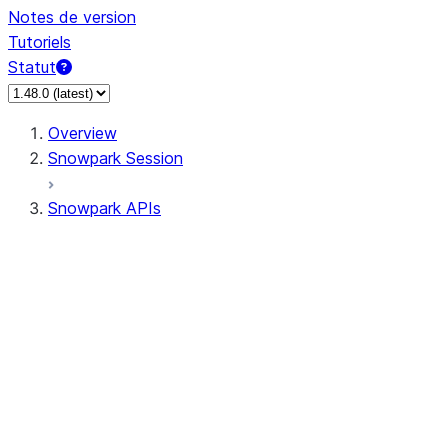
Notes de version
Tutoriels
Statut
Overview
Snowpark Session
Snowpark APIs
Input/Output
DataFrame
Column
Data Types