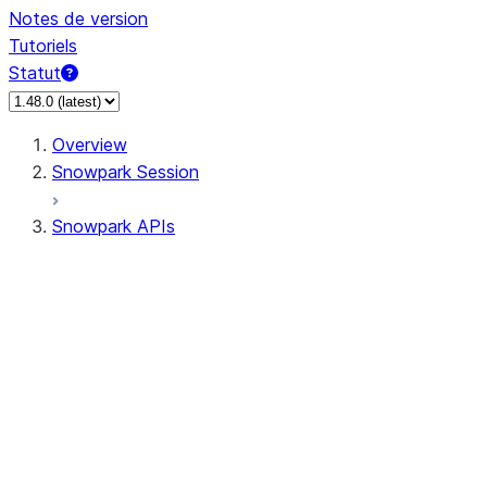
Notes de version
Tutoriels
Statut
Overview
Snowpark Session
Snowpark APIs
Input/Output
DataFrame
Column
Data Types