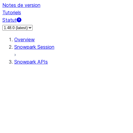
Notes de version
Tutoriels
Statut
Overview
Snowpark Session
Snowpark APIs
Input/Output
DataFrame
Column
Data Types