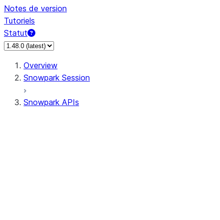
Notes de version
Tutoriels
Statut
Overview
Snowpark Session
Snowpark APIs
Input/Output
DataFrame
Column
Data Types