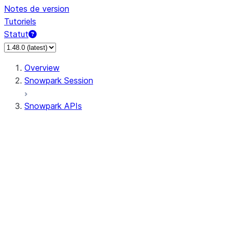
Notes de version
Tutoriels
Statut
Overview
Snowpark Session
Snowpark APIs
Input/Output
DataFrame
Column
Data Types