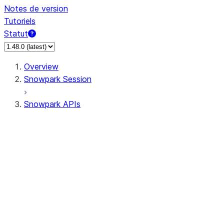
Notes de version
Tutoriels
Statut
Overview
Snowpark Session
Snowpark APIs
Input/Output
DataFrame
Column
Data Types