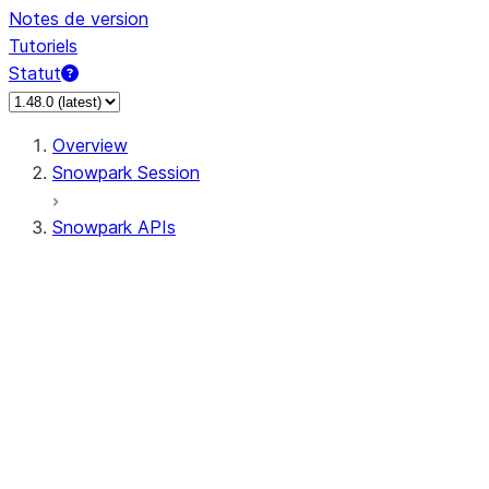
Notes de version
Tutoriels
Statut
Overview
Snowpark Session
Snowpark APIs
Input/Output
DataFrame
Column
Data Types