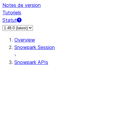
Notes de version
Tutoriels
Statut
Overview
Snowpark Session
Snowpark APIs
Input/Output
DataFrame
Column
Data Types