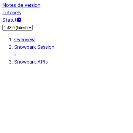
Notes de version
Tutoriels
Statut
Overview
Snowpark Session
Snowpark APIs
Input/Output
DataFrame
Column
Data Types