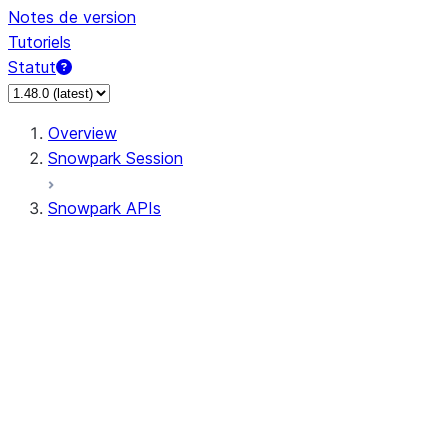
Notes de version
Tutoriels
Statut
Overview
Snowpark Session
Snowpark APIs
Input/Output
DataFrame
Column
Data Types