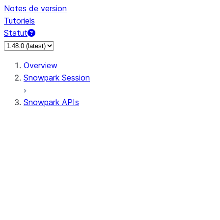
Notes de version
Tutoriels
Statut
Overview
Snowpark Session
Snowpark APIs
Input/Output
DataFrame
Column
Data Types