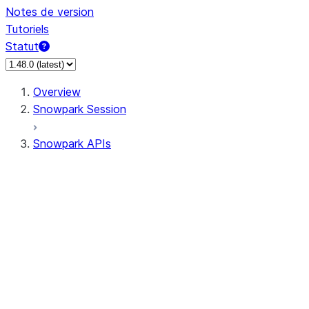
Notes de version
Tutoriels
Statut
Overview
Snowpark Session
Snowpark APIs
Input/Output
DataFrame
Column
Data Types