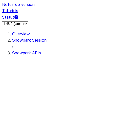
Notes de version
Tutoriels
Statut
Overview
Snowpark Session
Snowpark APIs
Input/Output
DataFrame
Column
Data Types