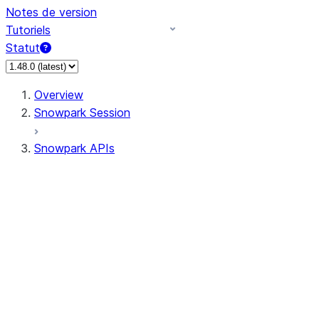
Notes de version
Tutoriels
Statut
Overview
Snowpark Session
Snowpark APIs
Input/Output
DataFrame
Column
Data Types