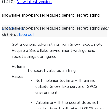
(1.47.0).
View latest version
snowflake.snowpark.secrets.get_
generic_
secret_
string
snowflake.snowpark.secrets.
get_generic_secret_string
(
sec
str
)
→
str
[source]
Get a generic token string from Snowflake. .. note::
Require a Snowflake environment with generic
secret strings configured
Returns
The secret value as a string.
Raises
NotImplementedError
– If running
outside Snowflake server or SPCS
environment.
ValueError
– If the secret does not
exist or is not authorized (SPCS only).