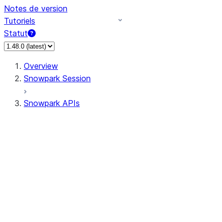
Notes de version
Tutoriels
Statut
Overview
Snowpark Session
Snowpark APIs
Input/Output
DataFrame
Column
Data Types