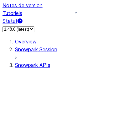
Notes de version
Tutoriels
Statut
Overview
Snowpark Session
Snowpark APIs
Input/Output
DataFrame
Column
Data Types