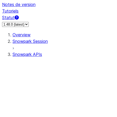
Notes de version
Tutoriels
Statut
Overview
Snowpark Session
Snowpark APIs
Input/Output
DataFrame
Column
Data Types